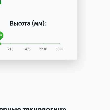
й
Высота (мм):
00
713
1475
2238
3000
ерные технологии»