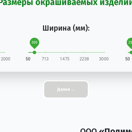
Размеры окрашиваемых издели
Ширина (мм):
300
2
12000
50
713
1475
2238
3000
50
Далее →
ООО
«Полим