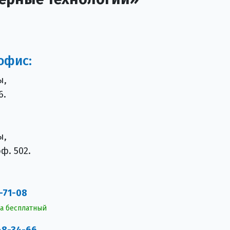
офис:
ы,
6.
ы,
ф. 502.
-71-08
а бесплатный
 48-34-66